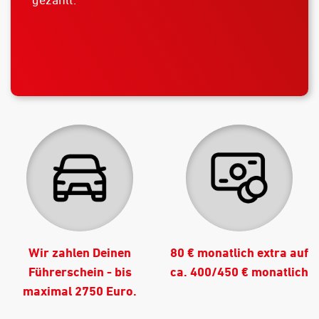
Wir zahlen Deinen
80 € monatlich extra auf
Führerschein - bis
ca. 400/450 € monatlich
maximal 2750 Euro.